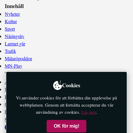
Innehåll
Nyheter
Kultur
Sport
Näringsliv
Larmet går
Trafik
Mälaröpodden
MN-Play
Tidningen
Annonsera
Cookies
Utgivningsplan
Kontakta oss
Vi använder cookies för att förbättra din upplevelse på
Om oss
webbplatsen. Genom att fortsätta accepterar du vår
E-tidningar
användning av cookies.
Läs mer
.
Socialt
OK för mig!