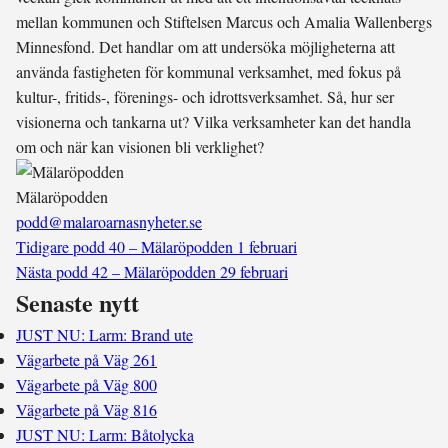
mellan kommunen och Stiftelsen Marcus och Amalia Wallenbergs
Minnesfond. Det handlar
om att undersöka möjligheterna att
använda fastigheten för kommunal verksamhet, med fokus på
kultur-, fritids-, förenings- och idrottsverksamhet. Så, hur ser
visionerna och tankarna ut? Vilka verksamheter kan det handla
om och när kan visionen bli verklighet?
Mälaröpodden
podd@malaroarnasnyheter.se
Tidigare podd
40 – Mälaröpodden 1 februari
Nästa podd
42 – Mälaröpodden 29 februari
Senaste nytt
JUST NU: Larm: Brand ute
Vägarbete på Väg 261
Vägarbete på Väg 800
Vägarbete på Väg 816
JUST NU: Larm: Båtolycka