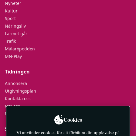
Nyheter
Kultur
Sport
Näringsliv
Larmet går
Trafik
Mälaröpodden
MN-Play
Tidningen
Annonsera
Utgivningsplan
Kontakta oss
Om oss
E-tidningar
Cookies
Socialt
Vi använder cookies för att förbättra din upplevelse på