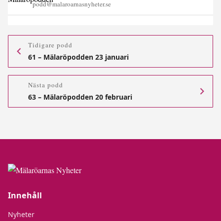
podd@malaroarnasnyheter.se
Tidigare podd
61 – Mälaröpodden 23 januari
Nästa podd
63 – Mälaröpodden 20 februari
Innehåll
Nyheter