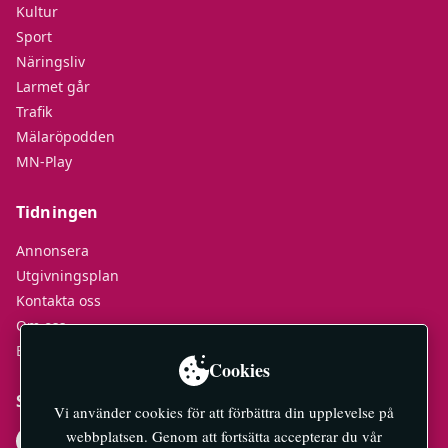
Kultur
Sport
Näringsliv
Larmet går
Trafik
Mälaröpodden
MN-Play
Tidningen
Annonsera
Utgivningsplan
Kontakta oss
Om oss
E-tidningar
Cookies
Socialt
Vi använder cookies för att förbättra din upplevelse på
webbplatsen. Genom att fortsätta accepterar du vår