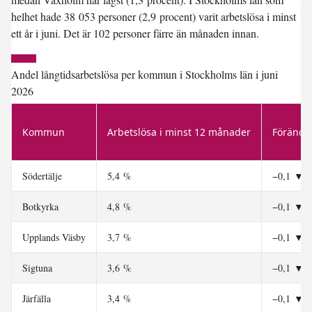
helhet hade 38 053 personer (2,9 procent) varit arbetslösa i minst
ett år i juni. Det är 102 personer färre än månaden innan.
Andel långtidsarbetslösa per kommun i Stockholms län i juni
2026
Kommun
Arbetslösa i minst 12 månader
Förändr
Södertälje
5,4 %
−0,1
▼
Botkyrka
4,8 %
−0,1
▼
Upplands Väsby
3,7 %
−0,1
▼
Sigtuna
3,6 %
−0,1
▼
Järfälla
3,4 %
−0,1
▼