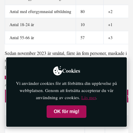
Antal med eftergymnasial utbildning
80
+2
Antal 18-24 år
10
+1
Antal 55-66 år
57
+3
Sedan november 2023 är småtal, färre än fem personer, maskade i
statistiken på kommunivå. Vi redovisar det som <5 i tabeller.I de
fallen redovisar vi inte förändring.
Cookies
Vi använder cookies för att förbättra din upplevelse på
Andel arbetslösa i minst ett år i juni 2026
webbplatsen. Genom att fortsätta accepterar du vår
Ekerö
Stockholms
användning av cookies.
Läs mer
.
Andel arbetslösa i minst ett år
1,5 %
2,9 %
OK för mig!
Andel arbetslösa i minst två år
0,6 %
1,6 %