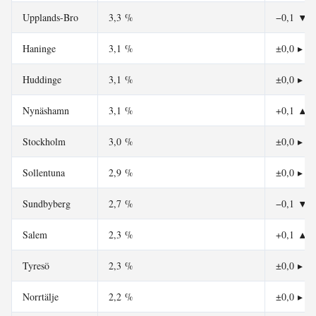
Upplands-Bro
3,3 %
−0,1
▼
Haninge
3,1 %
±0,0
▸
Huddinge
3,1 %
±0,0
▸
Nynäshamn
3,1 %
+0,1
▲
Stockholm
3,0 %
±0,0
▸
Sollentuna
2,9 %
±0,0
▸
Sundbyberg
2,7 %
−0,1
▼
Salem
2,3 %
+0,1
▲
Tyresö
2,3 %
±0,0
▸
Norrtälje
2,2 %
±0,0
▸