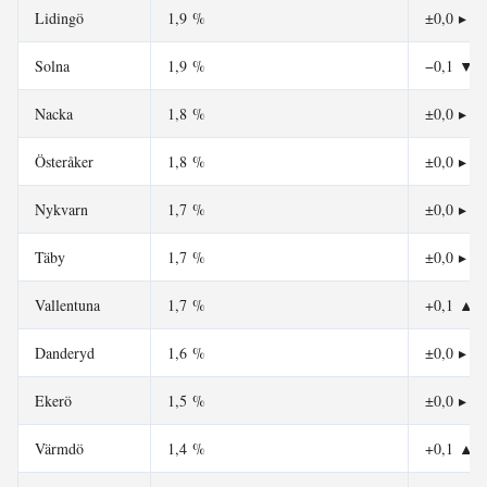
Lidingö
1,9 %
±0,0
▸
Solna
1,9 %
−0,1
▼
Nacka
1,8 %
±0,0
▸
Österåker
1,8 %
±0,0
▸
Nykvarn
1,7 %
±0,0
▸
Täby
1,7 %
±0,0
▸
Vallentuna
1,7 %
+0,1
▲
Danderyd
1,6 %
±0,0
▸
Ekerö
1,5 %
±0,0
▸
Värmdö
1,4 %
+0,1
▲