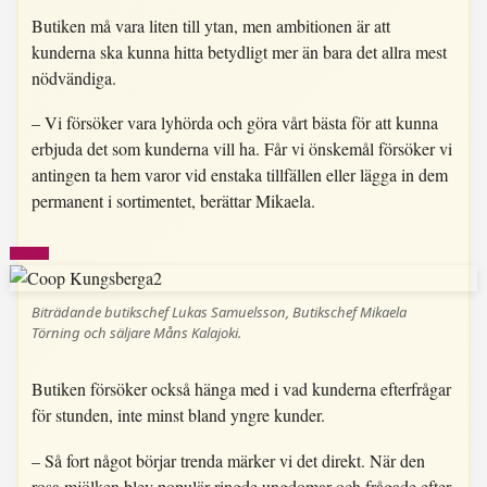
Butiken må vara liten till ytan, men ambitionen är att
kunderna ska kunna hitta betydligt mer än bara det allra mest
nödvändiga.
– Vi försöker vara lyhörda och göra vårt bästa för att kunna
erbjuda det som kunderna vill ha. Får vi önskemål försöker vi
antingen ta hem varor vid enstaka tillfällen eller lägga in dem
permanent i sortimentet, berättar Mikaela.
Biträdande butikschef Lukas Samuelsson, Butikschef Mikaela
Törning och säljare Måns Kalajoki.
Butiken försöker också hänga med i vad kunderna efterfrågar
för stunden, inte minst bland yngre kunder.
– Så fort något börjar trenda märker vi det direkt. När den
rosa mjölken blev populär ringde ungdomar och frågade efter