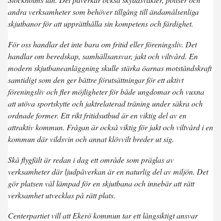
andra verksamheter som behöver tillgång till ändamålsenliga
skjutbanor för att upprätthålla sin kompetens och färdighet.
För oss handlar det inte bara om fritid eller föreningsliv. Det
handlar om beredskap, samhällsansvar, jakt och viltvård. En
modern skjutbaneanläggning skulle stärka öarnas motståndskraft
samtidigt som den ger bättre förutsättningar för ett aktivt
föreningsliv och fler möjligheter för både ungdomar och vuxna
att utöva sportskytte och jaktrelaterad träning under säkra och
ordnade former. Ett rikt fritidsutbud är en viktig del av en
attraktiv kommun. Frågan är också viktig för jakt och viltvård i en
kommun där vildsvin och annat klövvilt breder ut sig.
Skå flygfält är redan i dag ett område som präglas av
verksamheter där ljudpåverkan är en naturlig del av miljön. Det
gör platsen väl lämpad för en skjutbana och innebär att rätt
verksamhet utvecklas på rätt plats.
Centerpartiet vill att Ekerö kommun tar ett långsiktigt ansvar