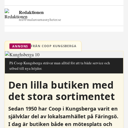
Redaktionen
red@malaroarnasnyheter.se
FRÅN COOP KUNGSBERGA
ANNONS
På Coop Kungsberga strävar man alltid för att ta både service och
utbud till nya höjder.
Den lilla butiken med
det stora sortimentet
Sedan 1950 har Coop i Kungsberga varit en
självklar del av lokalsamhället på Färingsö.
I dag är butiken både en mötesplats och