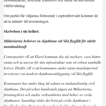
viltförvaltning.
Om partiet får väljarnas förtroende i septembervalet kommer de
att ta initiativ till investeringen.
Skrivelsen i sin helhet:
Mälaröarna behöver en skjutbana vid Skå flygfält för stärkt
motståndskraft
Centerpartiet vill att Ekerö kommun ska stå starkare, vara bättre
rustat och ta ansvar för den infrastruktur som ett robust samhälle
kräver. Därför vill vi att kommunen under nästa mandatperiod
investerar i en modern skjutbaneanläggning vid Skå flygfält.
Kommunen har under lång tid saknat en ändamålsenlig civil
skjutbana. Det påverkar hundratals jägare på Mälaröarna,
föreningslivet och andra verksamheter med behov av civila
skjutbanor. Samtidigt råder det brist på civila skjutbanor i
Stockholms län. Det påverkar också skyddsvakter, poliser och