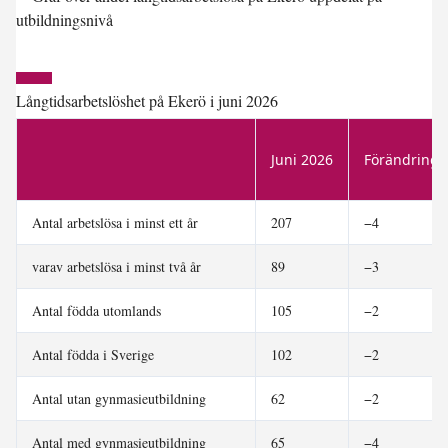
Långtidsarbetslöshet på Ekerö i juni 2026
Juni 2026
Förändring 
Antal arbetslösa i minst ett år
207
−4
varav arbetslösa i minst två år
89
−3
Antal födda utomlands
105
−2
Antal födda i Sverige
102
−2
Antal utan gynmasieutbildning
62
−2
Antal med gynmasieutbildning
65
−4