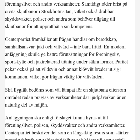
föreningslivet och andra verksamheter. Samtidigt råder brist på
civila skjutbanor i Stockholms län, vilket också drabbar
skyddsvakter, poliser och andra som behöver tillgång till
skjutbanor för att upprätthålla sin kompetens.
Centerpartiet framhåller att frågan handlar om beredskap,
samhällsansvar, jakt och viltvård – inte bara fritid. En modern
anläggning skulle ge bättre förutsättningar för föreningsliv,
sportskytte och jaktrelaterad träning under säkra former. Partiet
pekar också på att vildsvin och annat klövvilt breder ut sig i
kommunen, vilket gör frågan viktig för viltvården.
Skå flygfält bedöms som väl lämpat för en skjutbana eftersom
området redan präglas av verksamheter där ljudpåverkan är en
naturlig del av miljön.
Anläggningen ska enligt förslaget kunna hyras ut till
föreningslivet, polisen, skyddsvakter och andra verksamheter.
Centerpartiet beskriver det som en långsiktig resurs som stärker
motståndskraft, utvecklar fritidslivet och bidrar till ansvarsfull