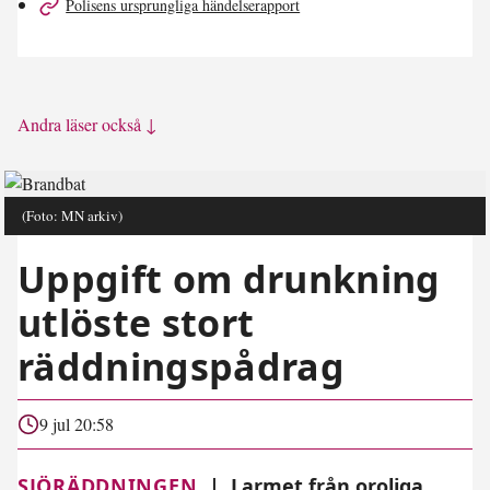
Polisens ursprungliga händelserapport
Andra läser också ↓
(Foto: MN arkiv)
Uppgift om drunkning
utlöste stort
räddningspådrag
9 jul 20:58
SJÖRÄDDNINGEN
|
Larmet från oroliga