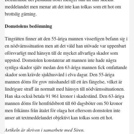
meddelandet men menar att det inte kan tolkas som ett hot om
brottslig gärning.
Domstolens bedömning
Tingrätten finner att den 55-åriga mannen visserligen befann sig i
en nödvärnssituation men att det våld han utövade var uppenbart
oförsvarligt med hänsyn till de mycket allvarliga skador som
uppstod. Domstolen konstaterar att mannen inte hade några
synliga skador själv medan den 63-åriga mannen fick omfattande
skador som krävde sjukhusvård i elva dagar. Den 55-åriga
mannen döms för grov misshandel till ett års fängelse, vilket är
lindrigare straff än normalt med hänsyn till nödvärnssituationen.
Han ska också betala 91 961 kronor i skadestånd. Den 63-åriga
mannen döms för hemfridsbrott till 60 dagsböter om 50 kronor
men frikänns från åtalet för olaga hot eftersom domstolen inte
anser att textmeddelandet objektivt kan tolkas som ett hot.
Artikeln är skriven i samarbete med Siren.