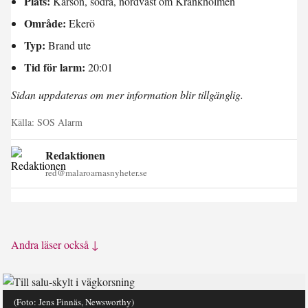
Plats:
Kärsön, södra, nordväst om Krankholmen
Område:
Ekerö
Typ:
Brand ute
Tid för larm:
20:01
Sidan uppdateras om mer information blir tillgänglig.
Källa:
SOS Alarm
Redaktionen
red@malaroarnasnyheter.se
Andra läser också ↓
(Foto: Jens Finnäs, Newsworthy)