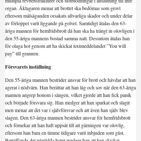
multipla revbensfrakturer och stötblödningar i anslutning till inre
organ. Åklagaren menar att brottet ska bedömas som grovt
eftersom målsäganden orsakats allvarliga skador och under delar
av förloppet varit liggande på golvet. Samtidigt åtalas den 63-
åriga mannen för hemfridsbrott då han ska ha trängt in olovligen i
den 55-åriga mannens bostad samma natt. Dessutom åtalas han
för olaga hot genom att ha skickat textmeddelandet ”You will
pay” till grannen.
Försvarets inställning
Den 55-åriga mannen bestrider ansvar för brott och hävdar att han
agerat i nödvärn. Han berättar att han låg och sov när den 63-åriga
mannen angrep honom i sängen, vilket gjorde att han fick panik
och började försvara sig. Han medger att han sparkat och slagit
men menar att det var i självförsvar och att även han själv blev
slagen. Den 63-åriga mannen bestrider ansvar för hemfridsbrott
och förnekar att han haft uppsåt till att gärningen var olovlig,
eftersom han bara en timme tidigare varit inbjuden som gäst.
Beträffande det påstådda hotet medger han att han skickat