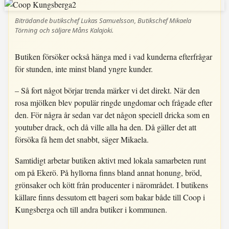
Biträdande butikschef Lukas Samuelsson, Butikschef Mikaela
Törning och säljare Måns Kalajoki.
Butiken försöker också hänga med i vad kunderna efterfrågar
för stunden, inte minst bland yngre kunder.
– Så fort något börjar trenda märker vi det direkt. När den
rosa mjölken blev populär ringde ungdomar och frågade efter
den. För några år sedan var det någon speciell dricka som en
youtuber drack, och då ville alla ha den. Då gäller det att
försöka få hem det snabbt, säger Mikaela.
Samtidigt arbetar butiken aktivt med lokala samarbeten runt
om på Ekerö. På hyllorna finns bland annat honung, bröd,
grönsaker och kött från producenter i närområdet. I butikens
källare finns dessutom ett bageri som bakar både till Coop i
Kungsberga och till andra butiker i kommunen.