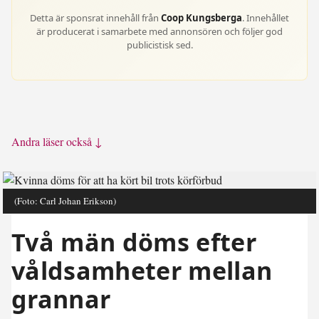
Detta är sponsrat innehåll från
Coop Kungsberga
. Innehållet
är producerat i samarbete med annonsören och följer god
publicistisk sed.
Andra läser också ↓
(Foto: Carl Johan Erikson)
Två män döms efter
våldsamheter mellan
grannar