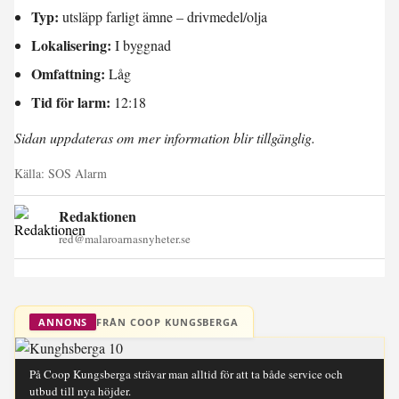
Typ:
utsläpp farligt ämne – drivmedel/olja
Lokalisering:
I byggnad
Omfattning:
Låg
Tid för larm:
12:18
Sidan uppdateras om mer information blir tillgänglig.
Källa:
SOS Alarm
Redaktionen
red@malaroarnasnyheter.se
FRÅN COOP KUNGSBERGA
ANNONS
På Coop Kungsberga strävar man alltid för att ta både service och
utbud till nya höjder.