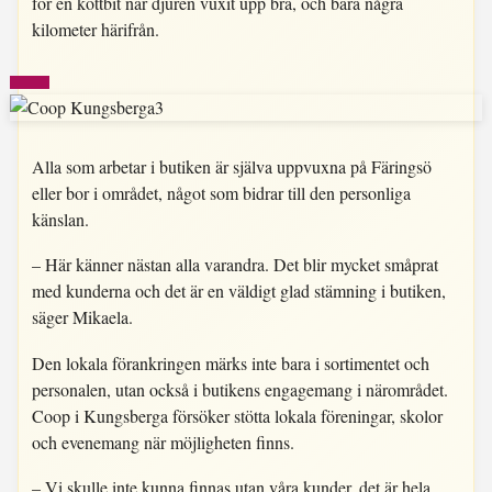
för en köttbit när djuren vuxit upp bra, och bara några
kilometer härifrån.
Alla som arbetar i butiken är själva uppvuxna på Färingsö
eller bor i området, något som bidrar till den personliga
känslan.
– Här känner nästan alla varandra. Det blir mycket småprat
med kunderna och det är en väldigt glad stämning i butiken,
säger Mikaela.
Den lokala förankringen märks inte bara i sortimentet och
personalen, utan också i butikens engagemang i närområdet.
Coop i Kungsberga försöker stötta lokala föreningar, skolor
och evenemang när möjligheten finns.
– Vi skulle inte kunna finnas utan våra kunder, det är hela