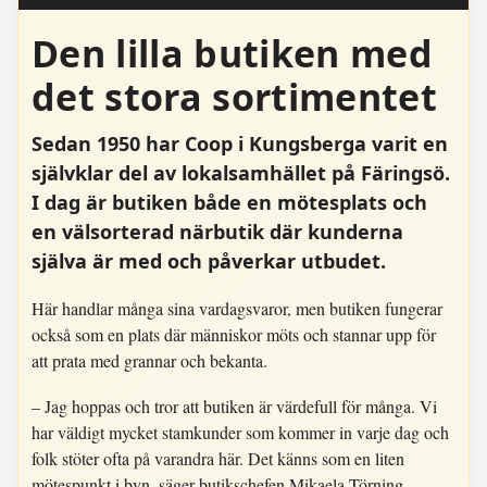
Den lilla butiken med
det stora sortimentet
Sedan 1950 har Coop i Kungsberga varit en
självklar del av lokalsamhället på Färingsö.
I dag är butiken både en mötesplats och
en välsorterad närbutik där kunderna
själva är med och påverkar utbudet.
Här handlar många sina vardagsvaror, men butiken fungerar
också som en plats där människor möts och stannar upp för
att prata med grannar och bekanta.
– Jag hoppas och tror att butiken är värdefull för många. Vi
har väldigt mycket stamkunder som kommer in varje dag och
folk stöter ofta på varandra här. Det känns som en liten
mötespunkt i byn, säger butikschefen Mikaela Törning.