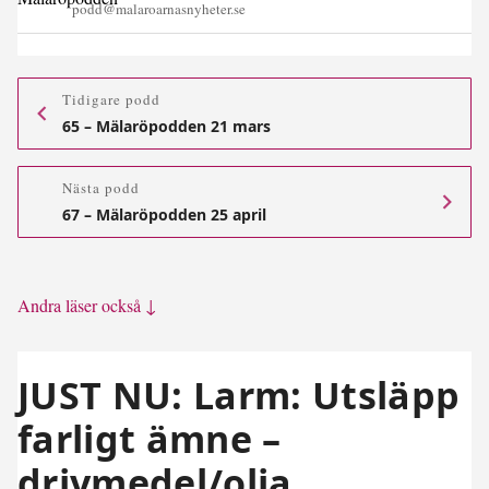
podd@malaroarnasnyheter.se
Tidigare podd
65 – Mälaröpodden 21 mars
Nästa podd
67 – Mälaröpodden 25 april
Andra läser också ↓
JUST NU: Larm: Utsläpp
farligt ämne –
drivmedel/olja