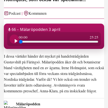
Podcast
Kommunen
66 – Mälaröpodden 3 april
25:25
00:00
25:25
I dessa vårtider händer det mycket på handelsträdgården
Gustavshill på Färingsö. Mälaröpodden åker dit och botaniserar
bland växtligheten med en av ägarna, Irene Holmquist, som också
var specialinbjuden till förra veckans stora trädgårdsmässa,
Nordiska trädgårdar. Varför då? Vi hör också om trender och
favoriter inför årets odlarsäsong. Avslutningsvis svara
kommunens presschef, Anna-Klara, på era inskickade frågor.
Mälaröpodden