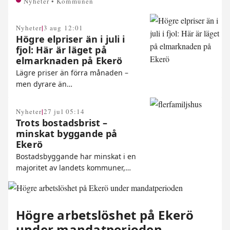
Nyheter • Kommunen
|
Nyheter
3 aug 12:01
Högre elpriser än i juli i
fjol: Här är läget på
elmarknaden på Ekerö
Lägre priser än förra månaden –
men dyrare än…
|
Nyheter
27 jul 05:14
Trots bostadsbrist –
minskat byggande på
Ekerö
Bostadsbyggande har minskat i en
majoritet av landets kommuner,…
Högre arbetslöshet på Ekerö
under mandatperioden