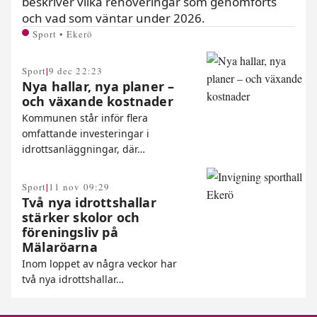
beskriver vilka renoveringar som genomförts
och vad som väntar under 2026.
Sport • Ekerö
|
Sport
9 dec 22:23
Nya hallar, nya planer –
och växande kostnader
Kommunen står inför flera
omfattande investeringar i
idrottsanläggningar, där…
|
Sport
11 nov 09:29
Två nya idrottshallar
stärker skolor och
föreningsliv på
Mälaröarna
Inom loppet av några veckor har
två nya idrottshallar…