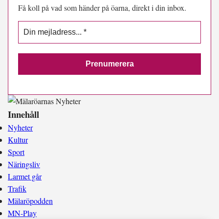
Få koll på vad som händer på öarna, direkt i din inbox.
Innehåll
Nyheter
Kultur
Sport
Näringsliv
Larmet går
Trafik
Mälaröpodden
MN-Play