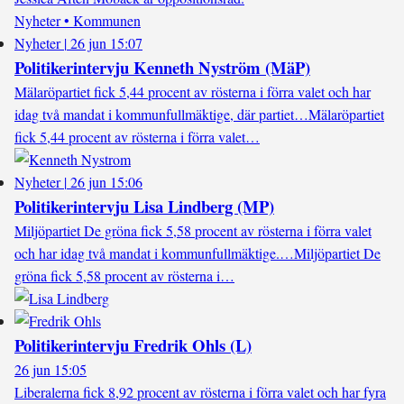
Nyheter • Kommunen
Nyheter
|
26 jun 15:07
Politikerintervju Kenneth Nyström (MäP)
Mälaröpartiet fick 5,44 procent av rösterna i förra valet och har
idag två mandat i kommunfullmäktige, där partiet…
Mälaröpartiet
fick 5,44 procent av rösterna i förra valet…
Nyheter
|
26 jun 15:06
Politikerintervju Lisa Lindberg (MP)
Miljöpartiet De gröna fick 5,58 procent av rösterna i förra valet
och har idag två mandat i kommunfullmäktige.…
Miljöpartiet De
gröna fick 5,58 procent av rösterna i…
Politikerintervju Fredrik Ohls (L)
26 jun 15:05
Liberalerna fick 8,92 procent av rösterna i förra valet och har fyra