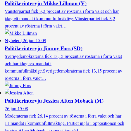
Politikerintervju Mikke Lillman (V)
Vänsterpartiet fick 3,2 procent av rösterna i förra valet och har
idag ett mandat i kommunfullmäktige.
Vänsterpartiet fick 3,2
procent av rösterna i förra valet…
Nyheter
|
26 jun 15:09
Politikerintervju Jimmy Fors (SD)
Sverigedemokraterna fick 13,15 procent av rösterna i förra valet
och har idag sex mandat i
kommunfullmäktige.
Sverigedemokraterna fick 13,15 procent av
rösterna i förra valet…
Politikerintervju Jessica Aften Moback (M)
26 jun 15:08
Moderaterna fick 26,14 procent av rösterna i förra valet och har
11 mandat i kommunfullmäktige. Partiet ingår i oppositionen och
Jessica Aften Moback är oppositionsråd.