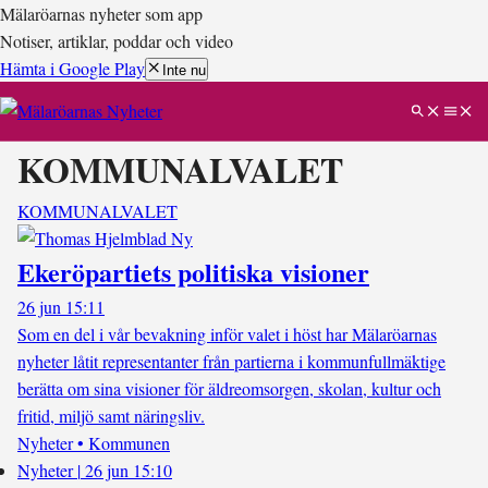
Mälaröarnas nyheter som app
Notiser, artiklar, poddar och video
Hämta i Google Play
Inte nu
KOMMUNALVALET
KOMMUNALVALET
Ekeröpartiets politiska visioner
26 jun 15:11
Som en del i vår bevakning inför valet i höst har Mälaröarnas
nyheter låtit representanter från partierna i kommunfullmäktige
berätta om sina visioner för äldreomsorgen, skolan, kultur och
fritid, miljö samt näringsliv.
Nyheter • Kommunen
Nyheter
|
26 jun 15:10