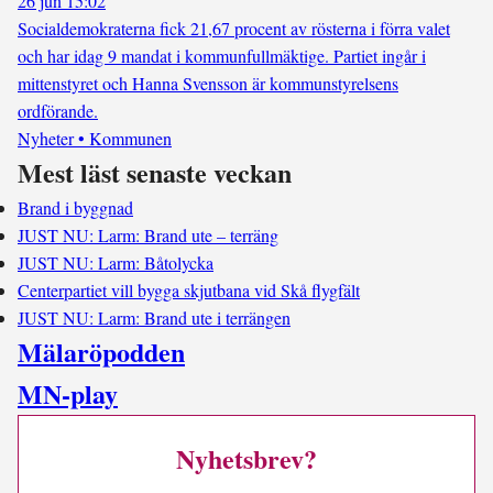
26 jun 15:02
Socialdemokraterna fick 21,67 procent av rösterna i förra valet
och har idag 9 mandat i kommunfullmäktige. Partiet ingår i
mittenstyret och Hanna Svensson är kommunstyrelsens
ordförande.
Nyheter • Kommunen
Mest läst senaste veckan
Brand i byggnad
JUST NU: Larm: Brand ute – terräng
JUST NU: Larm: Båtolycka
Centerpartiet vill bygga skjutbana vid Skå flygfält
JUST NU: Larm: Brand ute i terrängen
Mälaröpodden
MN-play
Nyhetsbrev?