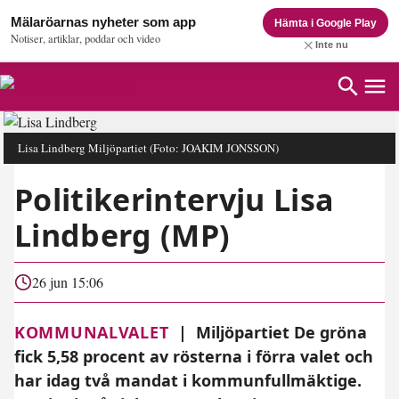
Mälaröarnas nyheter som app
Hämta i Google Play
Notiser, artiklar, poddar och video
Inte nu
Lisa Lindberg Miljöpartiet
(Foto: JOAKIM JONSSON)
Politikerintervju Lisa
Lindberg (MP)
26 jun 15:06
KOMMUNALVALET
|
Miljöpartiet De gröna
fick 5,58 procent av rösterna i förra valet och
har idag två mandat i kommunfullmäktige.