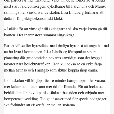
med start i äldreomsorgen, cykelbanor till Färentuna och Munsö
samt inga fler vinstdrivande skolor. Lisa Lindberg förklarar att
detta är långsiktigt ekonomiskt klokt:
– Istället för att vinst går till aktieägarna så ska varje krona gå till
barnen. Det sparar stora summor långsiktigt.
Partiet vill se fler hyresrätter med rimliga hyror så att unga har råd
att bo kvar i kommunen. Lisa Lindberg förespråkar smart
planering där grönområden bevaras samtidigt som det byggs i
tätorter nära kollektivtrafiken. Hon vill också se en cykelfärja
mellan Munsö och Färingsö som skulle koppla ihop öarna.
Inom skolan vill Miljöpartiet se mindre barngrupper, fler vuxna,
mer kultur och natur samt mer tid för lärande. För att locka och
behålla bra lärare vill partiet sänka arbetstiden och erbjuda mer
kompetensutveckling. Tidiga insatser med fler specialpedagoger
ska förhindra att elever faller mellan stolarna.