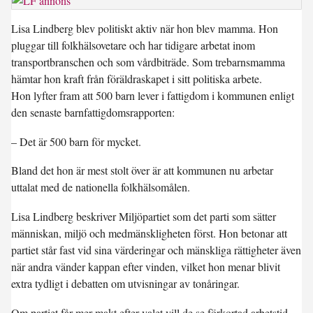
Lisa Lindberg blev politiskt aktiv när hon blev mamma. Hon
pluggar till folkhälsovetare och har tidigare arbetat inom
transportbranschen och som vårdbiträde. Som trebarnsmamma
hämtar hon kraft från föräldraskapet i sitt politiska arbete.
Hon lyfter fram att 500 barn lever i fattigdom i kommunen enligt
den senaste barnfattigdomsrapporten:
– Det är 500 barn för mycket.
Bland det hon är mest stolt över är att kommunen nu arbetar
uttalat med de nationella folkhälsomålen.
Lisa Lindberg beskriver Miljöpartiet som det parti som sätter
människan, miljö och medmänskligheten först. Hon betonar att
partiet står fast vid sina värderingar och mänskliga rättigheter även
när andra vänder kappan efter vinden, vilket hon menar blivit
extra tydligt i debatten om utvisningar av tonåringar.
Om partiet får mer makt efter valet vill de se förkortad arbetstid