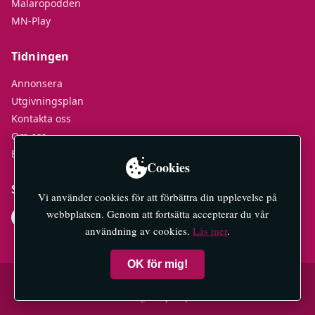
Mälaröpodden
MN-Play
Tidningen
Annonsera
Utgivningsplan
Kontakta oss
Om oss
E-tidningar
Cookies
Socialt
Vi använder cookies för att förbättra din upplevelse på
webbplatsen. Genom att fortsätta accepterar du vår
användning av cookies.
Läs mer
.
OK för mig!
© 2026 Mälaröarnas Nyheter — All rights reserved.
Integritetspolicy