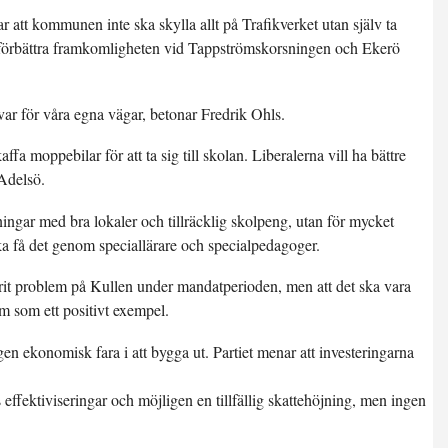
r att kommunen inte ska skylla allt på Trafikverket utan själv ta
t förbättra framkomligheten vid Tappströmskorsningen och Ekerö
var för våra egna vägar, betonar Fredrik Ohls.
a moppebilar för att ta sig till skolan. Liberalerna vill ha bättre
Adelsö.
ningar med bra lokaler och tillräcklig skolpeng, utan för mycket
ska få det genom speciallärare och specialpedagoger.
rit problem på Kullen under mandatperioden, men att det ska vara
am som ett positivt exempel.
gen ekonomisk fara i att bygga ut. Partiet menar att investeringarna
fektiviseringar och möjligen en tillfällig skattehöjning, men ingen