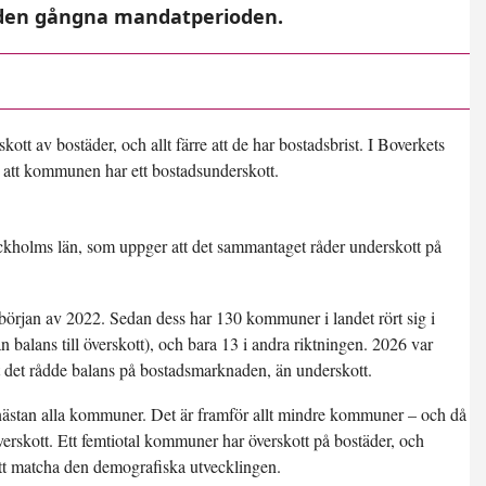
 den gångna mandatperioden.
ott av bostäder, och allt färre att de har bostadsbrist. I Boverkets
att kommunen har ett bostadsunderskott.
ckholms län, som uppger att det sammantaget råder underskott på
början av 2022. Sedan dess har 130 kommuner i landet rört sig i
rån balans till överskott), och bara 13 i andra riktningen. 2026 var
tt det rådde balans på bostadsmarknaden, än underskott.
i nästan alla kommuner. Det är framför allt mindre kommuner – och då
verskott. Ett femtiotal kommuner har överskott på bostäder, och
 att matcha den demografiska utvecklingen.