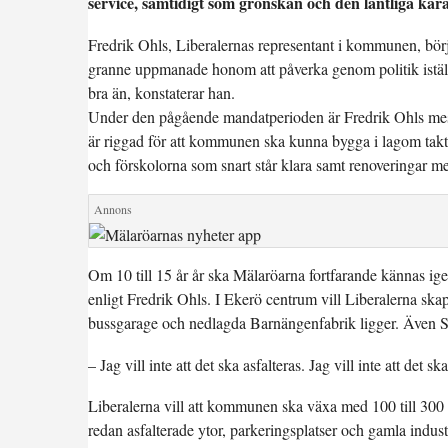
service, samtidigt som grönskan och den lantliga kar
Fredrik Ohls, Liberalernas representant i kommunen, bör
granne uppmanade honom att påverka genom politik istället
bra än, konstaterar han.
Under den pågående mandatperioden är Fredrik Ohls mes
är riggad för att kommunen ska kunna bygga i lagom takt
och förskolorna som snart står klara samt renoveringar me
Om 10 till 15 år år ska Mälaröarna fortfarande kännas ig
enligt Fredrik Ohls. I Ekerö centrum vill Liberalerna ska
bussgarage och nedlagda Barnängenfabrik ligger. Även S
– Jag vill inte att det ska asfalteras. Jag vill inte att det
Liberalerna vill att kommunen ska växa med 100 till 300 i
redan asfalterade ytor, parkeringsplatser och gamla industr