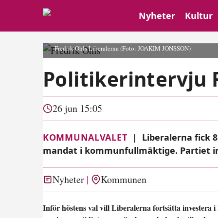
Nyheter
Kultur
Fredrik Ohls Liberalerna
(Foto: JOAKIM JONSSON)
Politikerintervju 
26 jun 15:05
KOMMUNALVALET
|
Liberalerna fick 8
mandat i kommunfullmäktige. Partiet in
Nyheter
Kommunen
Inför höstens val vill Liberalerna fortsätta invest