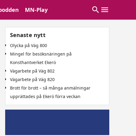
podden
MN-Play
Senaste nytt
Olycka på Väg 800
Mingel för besöksnäringen på
Konsthantverket Ekerö
Vägarbete på Väg 802
Vägarbete på Väg 820
Brott för brott – så många anmälningar
upprättades på Ekerö förra veckan
Mälaröpodd