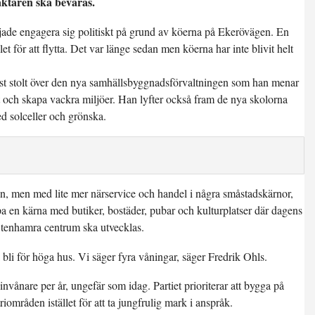
aktären ska bevaras.
jade engagera sig politiskt på grund av köerna på Ekerövägen. En
 för att flytta. Det var länge sedan men köerna har inte blivit helt
t stolt över den nya samhällsbyggnadsförvaltningen som han menar
 och skapa vackra miljöer. Han lyfter också fram de nya skolorna
d solceller och grönska.
en, men med lite mer närservice och handel i några småstadskärnor,
pa en kärna med butiker, bostäder, pubar och kulturplatser där dagens
tenhamra centrum ska utvecklas.
 ska bli för höga hus. Vi säger fyra våningar, säger Fredrik Ohls.
nvånare per år, ungefär som idag. Partiet prioriterar att bygga på
iområden istället för att ta jungfrulig mark i anspråk.