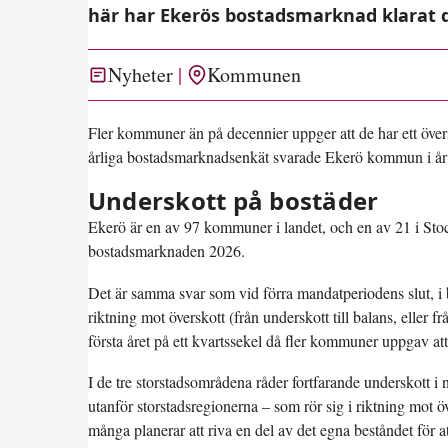
här har Ekerös bostadsmarknad klarat
Nyheter
Kommunen
Fler kommuner än på decennier uppger att de har ett översk
årliga bostadsmarknadsenkät svarade Ekerö kommun i år 
Underskott på bostäder
Ekerö är en av 97 kommuner i landet, och en av 21 i Sto
bostadsmarknaden 2026.
Det är samma svar som vid förra mandatperiodens slut, i 
riktning mot överskott (från underskott till balans, eller f
första året på ett kvartssekel då fler kommuner uppgav a
I de tre storstadsområdena råder fortfarande underskott 
utanför storstadsregionerna – som rör sig i riktning mot ö
många planerar att riva en del av det egna beståndet för