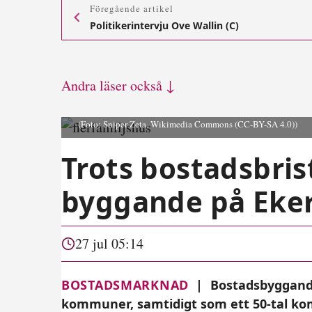
Föregående artikel
Politikerintervju Ove Wallin (C)
Andra läser också ↓
(Foto: Sniper Zeta, Wikimedia Commons (CC-BY-SA 4.0))
Trots bostadsbris
byggande på Eke
27 jul 05:14
BOSTADSMARKNAD
|
Bostadsbyggande
kommuner, samtidigt som ett 50-tal ko