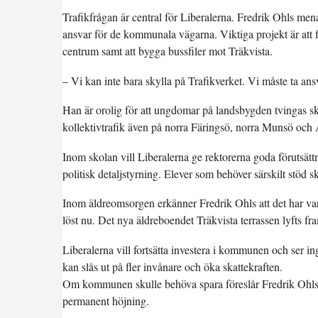
Trafikfrågan är central för Liberalerna. Fredrik Ohls mena
ansvar för de kommunala vägarna. Viktiga projekt är at
centrum samt att bygga bussfiler mot Träkvista.
– Vi kan inte bara skylla på Trafikverket. Vi måste ta ans
Han är orolig för att ungdomar på landsbygden tvingas skaff
kollektivtrafik även på norra Färingsö, norra Munsö och 
Inom skolan vill Liberalerna ge rektorerna goda förutsätt
politisk detaljstyrning. Elever som behöver särskilt stöd 
Inom äldreomsorgen erkänner Fredrik Ohls att det har va
löst nu. Det nya äldreboendet Träkvista terrassen lyfts fr
Liberalerna vill fortsätta investera i kommunen och ser in
kan slås ut på fler invånare och öka skattekraften.
Om kommunen skulle behöva spara föreslår Fredrik Ohls ef
permanent höjning.