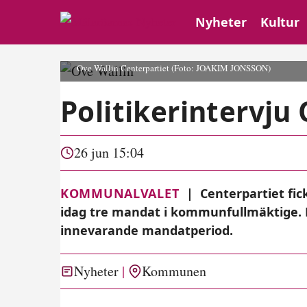
Nyheter
Kultur
Ove Wallin Centerpartiet
(Foto: JOAKIM JONSSON)
Politikerintervju 
26 jun 15:04
KOMMUNALVALET
|
Centerpartiet fic
idag tre mandat i kommunfullmäktige. P
innevarande mandatperiod.
Nyheter
Kommunen