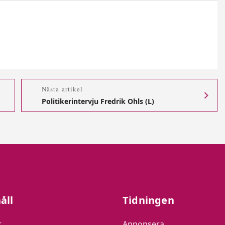
Nästa artikel
Politikerintervju Fredrik Ohls (L)
åll
Tidningen
r
Annonsera