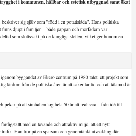
 trygghet i kommunen, hållbar och estetisk utbyggnad samt ökat
eskriver sig själv som ”född i en potatislåda”. Hans politiska
iet finns djupt i familjen – både pappan och morfadern var
 deltid som slottsvakt på de kungliga slotten, vilket ger honom en
iva igenom byggandet av Ekerö centrum på 1980-talet, ett projekt som
lärdom från de politiska åren är att saker tar tid och att tålamod är
ekar på att simhallen tog hela 50 år att realisera – från idé till
färdigställt med en levande och attraktiv miljö, att ett nytt
ör trafik. Han tror på en sparsam och genomtänkt utveckling där