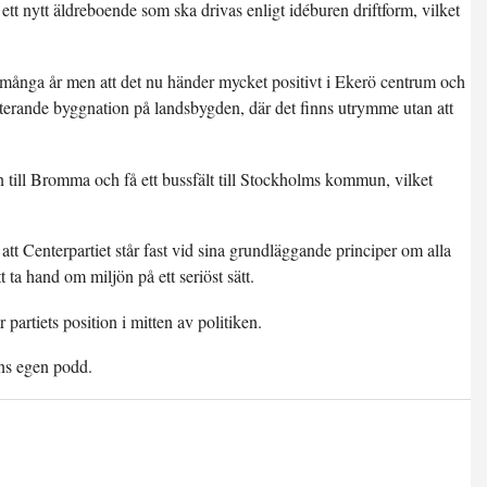
tt nytt äldreboende som ska drivas enligt idéburen driftform, vilket
 många år men att det nu händer mycket positivt i Ekerö centrum och
etterande byggnation på landsbygden, där det finns utrymme utan att
 in till Bromma och få ett bussfält till Stockholms kommun, vilket
 att Centerpartiet står fast vid sina grundläggande principer om alla
t ta hand om miljön på ett seriöst sätt.
 partiets position i mitten av politiken.
ns egen podd.