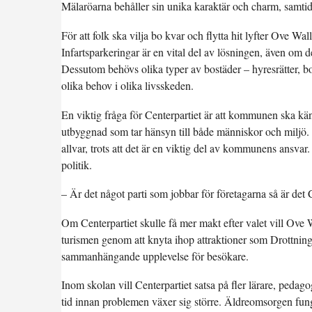
Mälaröarna behåller sin unika karaktär och charm, samtid
För att folk ska vilja bo kvar och flytta hit lyfter Ove 
Infartsparkeringar är en vital del av lösningen, även om de
Dessutom behövs olika typer av bostäder – hyresrätter, bo
olika behov i olika livsskeden.
En viktig fråga för Centerpartiet är att kommunen ska kän
utbyggnad som tar hänsyn till både människor och miljö. 
allvar, trots att det är en viktig del av kommunens ansvar
politik.
– Är det något parti som jobbar för företagarna så är det C
Om Centerpartiet skulle få mer makt efter valet vill Ov
turismen genom att knyta ihop attraktioner som Drottningh
sammanhängande upplevelse för besökare.
Inom skolan vill Centerpartiet satsa på fler lärare, peda
tid innan problemen växer sig större. Äldreomsorgen fun