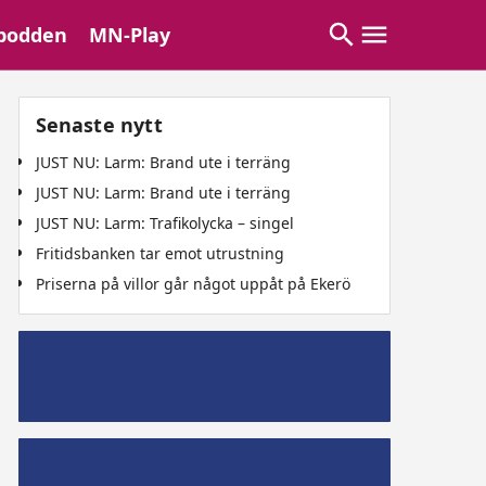
podden
MN-Play
Senaste nytt
JUST NU: Larm: Brand ute i terräng
JUST NU: Larm: Brand ute i terräng
JUST NU: Larm: Trafikolycka – singel
Fritidsbanken tar emot utrustning
Priserna på villor går något uppåt på Ekerö
Mälaröpodd