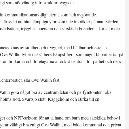
igt som nödvändig infrastruktur byggs ut.
Wallin kommunikationsmöjligheterna som helt avgörande.
t är svårt att hitta lämpliga ytor som inte inkräktar på naturvärden.
stadsrätter, trygghetsboenden och särskilda boenden – för att möta
netecknas av stolthet och trygghet, med hållbar och estetisk
Ove Wallin lyfter också beredskapsfrågor som något få partier tar på
. Lantbrukarna och företagarna är också centrala för partiet och dess
enterpartiet, slår Ove Wallin fast.
e Wallin göra något bra av centrumdelen och parfymtomten, öka
olms slott, Svartsjö slott, Kaggeholm och Birka till en
goger och NPF-sektorn för att ta hand om barn med särskilda behov i
gerar väldigt bra enligt Ove Wallin, med både kommunal och privat