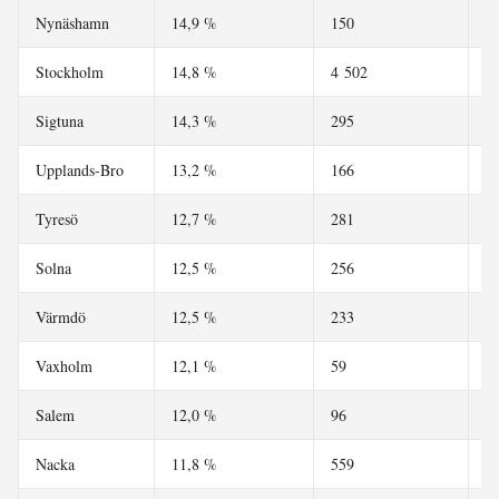
Nynäshamn
14,9 %
150
1
Stockholm
14,8 %
4 502
4
Sigtuna
14,3 %
295
2
Upplands-Bro
13,2 %
166
1
Tyresö
12,7 %
281
2
Solna
12,5 %
256
2
Värmdö
12,5 %
233
1
Vaxholm
12,1 %
59
6
Salem
12,0 %
96
7
Nacka
11,8 %
559
3