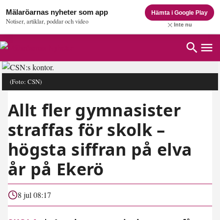
Mälaröarnas nyheter som app
Hämta i Google Play
Notiser, artiklar, poddar och video
Inte nu
(Foto: CSN)
Allt fler gymnasister
straffas för skolk –
högsta siffran på elva
år på Ekerö
8 jul 08:17