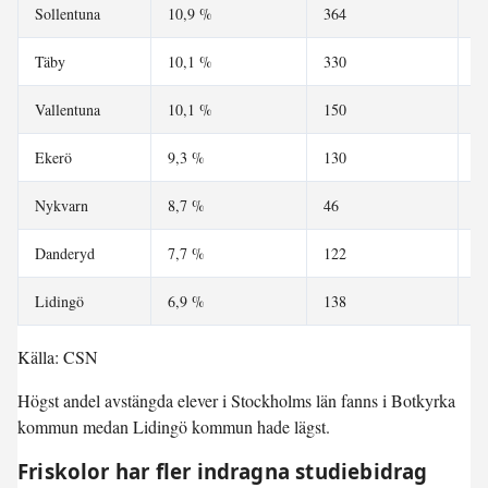
Sollentuna
10,9 %
364
3
Täby
10,1 %
330
3
Vallentuna
10,1 %
150
1
Ekerö
9,3 %
130
1
Nykvarn
8,7 %
46
2
Danderyd
7,7 %
122
1
Lidingö
6,9 %
138
1
Källa: CSN
Högst andel avstängda elever i Stockholms län fanns i Botkyrka
kommun medan Lidingö kommun hade lägst.
Friskolor har fler indragna studiebidrag