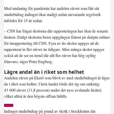
Med undantag för pandemin har andelen elever som fått sitt
studiebidrag indraget ökat stadigt sedan nuvarande regelverk
infördes för 15 år sedan.
– CSN har frågat skolorna där rapporteringen har ökat de senaste
läsåren. Enligt skolorna beror uppgången främst på skärpta rutiner
för inrapportering till CSN. Fyra av tio skolor uppger att de
rapporterat in fler elever än tidigare. Men många skolor uppger
också att de ser en trend där allt fler elever har hög ogiltig
frånvaro, säger Peter Engberg.
Lägre andel än i riket som helhet
Andelen elever på Ekerö som blivit av med studiebidraget är lägre
än i riket som helhet. I hela landet rörde det sig om omkring
43 600 elever (11,8 procent) under det nyss avslutade läsåret,
vilket alltså är den högsta siffran hittills.
Indraget studiebidrag på grund av skolk i Stockholms län