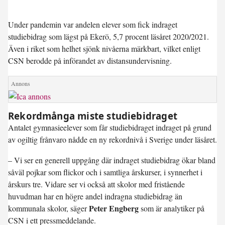
Under pandemin var andelen elever som fick indraget
studiebidrag som lägst på Ekerö, 5,7 procent läsåret 2020/2021.
Även i riket som helhet sjönk nivåerna märkbart, vilket enligt
CSN berodde på införandet av distansundervisning.
Rekordmånga miste studiebidraget
Antalet gymnasieelever som får studiebidraget indraget på grund
av ogiltig frånvaro nådde en ny rekordnivå i Sverige under läsåret.
– Vi ser en generell uppgång där indraget studiebidrag ökar bland
såväl pojkar som flickor och i samtliga årskurser, i synnerhet i
årskurs tre. Vidare ser vi också att skolor med fristående
huvudman har en högre andel indragna studiebidrag än
Peter Engberg
kommunala skolor, säger
som är analytiker på
CSN i ett pressmeddelande.