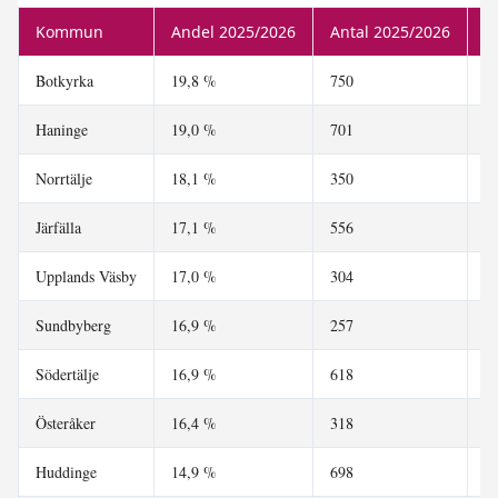
Kommun
Andel 2025/2026
Antal 2025/2026
A
Botkyrka
19,8 %
750
5
Haninge
19,0 %
701
5
Norrtälje
18,1 %
350
3
Järfälla
17,1 %
556
5
Upplands Väsby
17,0 %
304
2
Sundbyberg
16,9 %
257
2
Södertälje
16,9 %
618
4
Österåker
16,4 %
318
2
Huddinge
14,9 %
698
6