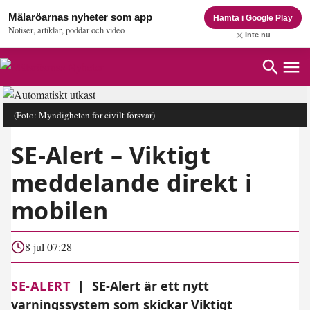
Mälaröarnas nyheter som app
Hämta i Google Play
Notiser, artiklar, poddar och video
Inte nu
(Foto: Myndigheten för civilt försvar)
SE-Alert – Viktigt
meddelande direkt i
mobilen
8 jul 07:28
SE-ALERT
|
SE-Alert är ett nytt
varningssystem som skickar Viktigt