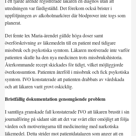
I ett fjärde ärende registrerade läkaren en diagnos utan att
utredningen var färdigställd. Det förekom också brister i
uppföljningen av alkoholmarkörer där blodprover inte togs som
planerat.
Det femte lex Maria-ärendet gällde höga doser samt
överförskrivning av läkemedeln till en patient med tidigare
missbruk och psykotiska symtom. Läkaren motiverade inte varför
patienten skulle ha den nya medicinen trots missbrukshistoria.
Återkommande recept skickades för tidigt, vilket möjliggjorde
överkonsumtion. Patienten återföll i missbruk och fick psykotiska
symtom. IVO konstaterade att patienten drabbats av vårdskada
och att läkaren varit grovt oskicklig.
Bristfällig dokumentation genomgående problem
I samtliga granskade fall konstaterade IVO att läkaren brustit i sin
journalföring på sådant sätt att det var svårt eller omöjligt att följa
vården och motiveringarna till medicinering med narkotiska
läkemedel. Detta strider mot patientdatalagen som anger att en