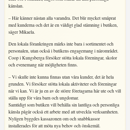
känslan.
– Här känner nästan alla varandra. Det blir mycket småprat
med kunderna och det är en väldigt glad stämning i butiken,
säger Mikaela.
Den lokala förankringen märks inte bara i sortimentet och
personalen, utan också i butikens engagemang i närområdet.
Coop i Kungsberga försöker stötta lokala föreningar, skolor
och evenemang när möjligheten finns.
– Vi skulle inte kunna finnas utan våra kunder, det är hela
grunden. Vi försöker stötta lokala aktiviteter och föreningar
när vi kan. Vi är ju en av de större företagarna här ute och vill
ställa upp för våra barn och ungdomar.
Samtidigt som butiken vill behålla sin lantliga och personliga
känsla pågår också ett arbete med att utveckla verksamheten.
Nyligen byggdes kassazonen om och snabbkassor
installerades för att möta nya behov och önskemål.