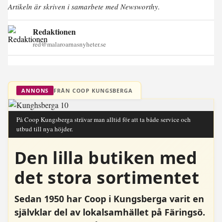
Artikeln är skriven i samarbete med Newsworthy.
Redaktionen
red@malaroarnasnyheter.se
FRÅN COOP KUNGSBERGA
ANNONS
På Coop Kungsberga strävar man alltid för att ta både service och
utbud till nya höjder.
Den lilla butiken med
det stora sortimentet
Sedan 1950 har Coop i Kungsberga varit en
självklar del av lokalsamhället på Färingsö.