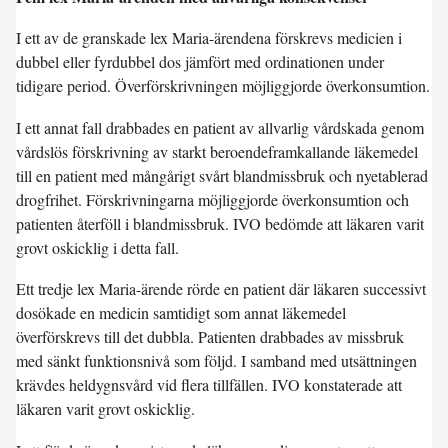
I ett av de granskade lex Maria-ärendena förskrevs medicien i
dubbel eller fyrdubbel dos jämfört med ordinationen under
tidigare period. Överförskrivningen möjliggjorde överkonsumtion.
I ett annat fall drabbades en patient av allvarlig vårdskada genom
vårdslös förskrivning av starkt beroendeframkallande läkemedel
till en patient med mångårigt svårt blandmissbruk och nyetablerad
drogfrihet. Förskrivningarna möjliggjorde överkonsumtion och
patienten återföll i blandmissbruk. IVO bedömde att läkaren varit
grovt oskicklig i detta fall.
Ett tredje lex Maria-ärende rörde en patient där läkaren successivt
dosökade en medicin samtidigt som annat läkemedel
överförskrevs till det dubbla. Patienten drabbades av missbruk
med sänkt funktionsnivå som följd. I samband med utsättningen
krävdes heldygnsvård vid flera tillfällen. IVO konstaterade att
läkaren varit grovt oskicklig.