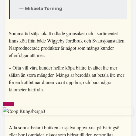
Mikaela Törning
Sommartid säljs lokalt odlade grönsaker och i sortimentet
finns kött från både Wiggeby Jordbruk och Svartsjöanstalten.
Närproducerade produkter är något som många kunder
efterfrågar allt mer.
– Ofta vill våra kunder hellre köpa bättre kvalitet lite mer
sällan än stora mängder. Många är beredda att betala lite mer
för en köttbit när djuren vuxit upp bra, och bara några
kilometer härifrån.
Alla som arbetar i butiken är själva uppvuxna på Färingsö
eller bor i området, något som bidrar till den personliga