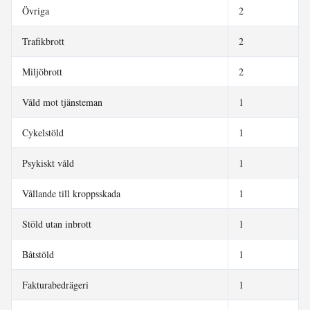
Övriga
2
Trafikbrott
2
Miljöbrott
2
Våld mot tjänsteman
1
Cykelstöld
1
Psykiskt våld
1
Vållande till kroppsskada
1
Stöld utan inbrott
1
Båtstöld
1
Fakturabedrägeri
1