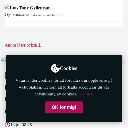
Tony Gyllenram
tony@malaroarnasnyheter.se
Andra läser också ↓
Cookies
Elföretag i Ekerö saknar
Vi använder cookies för att förbättra din upplevelse på
rutiner för arbetsmiljö
webbplatsen. Genom att fortsätta accepterar du vår
användning av cookies.
Läs mer
.
och säker användning
av lyftanordningar
OK för mig!
13 jul 08:28