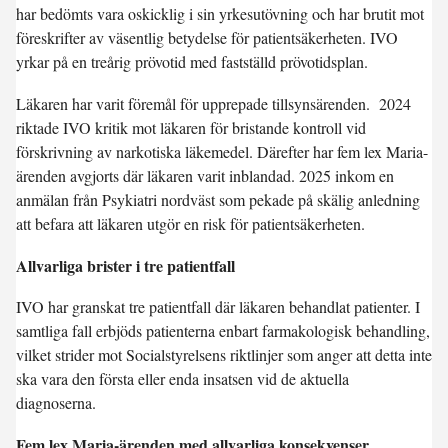
har bedömts vara oskicklig i sin yrkesutövning och har brutit mot
föreskrifter av väsentlig betydelse för patientsäkerheten. IVO
yrkar på en treårig prövotid med fastställd prövotidsplan.
Läkaren har varit föremål för upprepade tillsynsärenden. 2024
riktade IVO kritik mot läkaren för bristande kontroll vid
förskrivning av narkotiska läkemedel. Därefter har fem lex Maria-
ärenden avgjorts där läkaren varit inblandad. 2025 inkom en
anmälan från Psykiatri nordväst som pekade på skälig anledning
att befara att läkaren utgör en risk för patientsäkerheten.
Allvarliga brister i tre patientfall
IVO har granskat tre patientfall där läkaren behandlat patienter. I
samtliga fall erbjöds patienterna enbart farmakologisk behandling,
vilket strider mot Socialstyrelsens riktlinjer som anger att detta inte
ska vara den första eller enda insatsen vid de aktuella
diagnoserna.
Fem lex Maria-ärenden med allvarliga konsekvenser