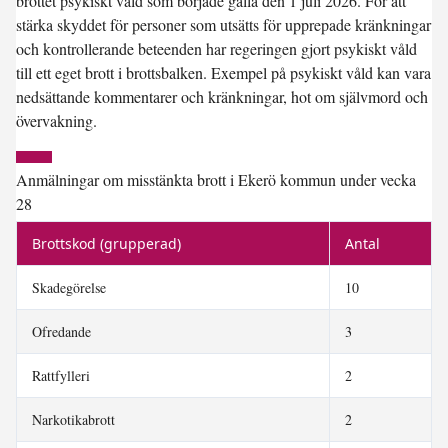
brottet psykiskt våld som började gälla den 1 juli 2026. För att
stärka skyddet för personer som utsätts för upprepade kränkningar
och kontrollerande beteenden har regeringen gjort psykiskt våld
till ett eget brott i brottsbalken. Exempel på psykiskt våld kan vara
nedsättande kommentarer och kränkningar, hot om självmord och
övervakning.
Anmälningar om misstänkta brott i Ekerö kommun under vecka
28
Brottskod (grupperad)
Antal
Skadegörelse
10
Ofredande
3
Rattfylleri
2
Narkotikabrott
2