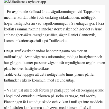
– En avgörande skillnad är att vägutformningen vid Tappström,
med fler körfält både i och omkring cirkulationen, möjliggör
högre hastigheter än vad vägutformningen i Svanhagen gör. Flera
körfält i samma riktning innebär större risker och gör det svårare
att hastighetssäkra övergångsstället, säger Daniel Cannervik,
kommunikationsspecialist på Trafikverket.
Enligt Trafikverket handlar bedömningarna om mer än
trafikmängd. Även vägarnas utformning, möjliga hastigheter och
hur gångtrafikanter passerar vägs in när myndigheten avgör om en
plats behöver hastighetssäkras.
Trafikverket uppger att det i nuläget inte finns planer på fler
farthinder i Ekerö kommun, med ett undantag.
– Vi har just utrett och föreslagit platågupp vid ett övergångsställe
i höjd med området Orrburren på södra Färingsö, vid Mörby.
Planeringen är i ett tidigt skede och vi kan i nuläget inte meddela
när åtgärden kan komma att byggas med hänsyn till såväl