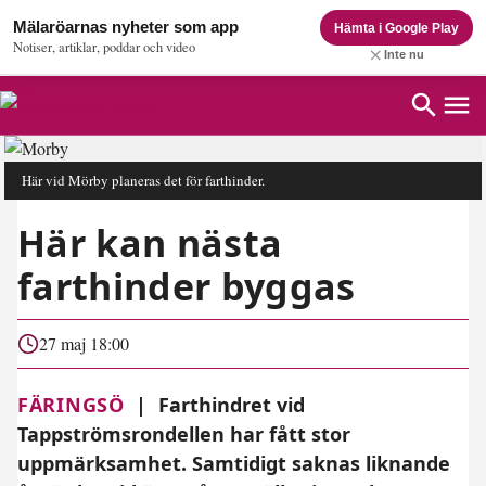
Mälaröarnas nyheter som app
Hämta i Google Play
Notiser, artiklar, poddar och video
Inte nu
Här vid Mörby planeras det för farthinder.
Här kan nästa
farthinder byggas
27 maj 18:00
FÄRINGSÖ
|
Farthindret vid
Tappströmsrondellen har fått stor
uppmärksamhet. Samtidigt saknas liknande