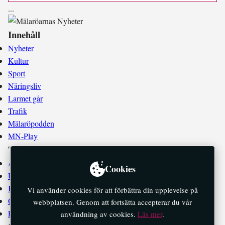
.
.
.
Innehåll
Nyheter
Kultur
Sport
Näringsliv
Larmet går
Trafik
Mälaröpodden
MN-Play
Tidningen
Annonsera
Cookies
Utgivningsplan
Kontakta oss
Vi använder cookies för att förbättra din upplevelse på
Om oss
webbplatsen. Genom att fortsätta accepterar du vår
E-tidningar
användning av cookies.
Läs mer
.