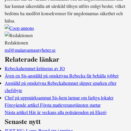
har kunnat säkerställa att särskild tillsyn utförs enligt beslut, vilket
bedöms ha medfört konsekvenser för ungdomarnas säkerhet och
hälsa.
Redaktionen
red@malaroarnasnyheter.se
Relaterade länkar
Rebeckahemmet kritiseras av JO
Även en Sis-anställd på omskrivna Rebecka får behålla jobbet
Anställd på omskrivna Rebeckahemmet slipper sparken efter
chefsbyte
Chef på uppmärksammat Sis-hem larmar om farliga lokaler
Föregående artikel
Första matleveranstjänsten startar
Nästa artikel
Här är veckans alla polisärenden på Ekerö
Senaste nytt
JUST NU: Larm: Brand ute i terräng