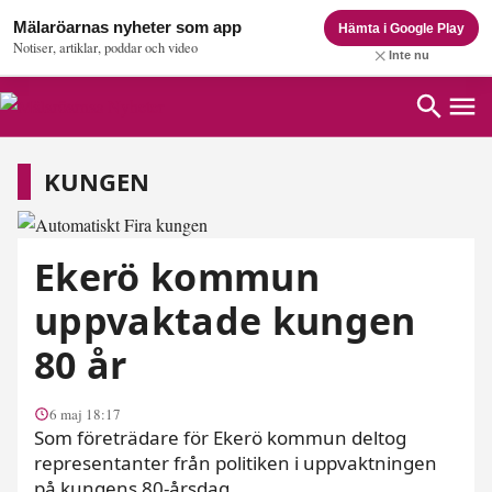
Mälaröarnas nyheter som app
Hämta i Google Play
Notiser, artiklar, poddar och video
Inte nu
Kungen
KUNGEN
Ekerö kommun
uppvaktade kungen
80 år
6 maj 18:17
Som företrädare för Ekerö kommun deltog
representanter från politiken i uppvaktningen
på kungens 80-årsdag.