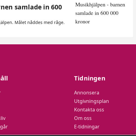
rnen samlade in 600
hjälpen. Målet nåddes med råge.
åll
Tidningen
r
Annonsera
Utgivningsplan
Kontakta oss
liv
Om oss
 går
E-tidningar