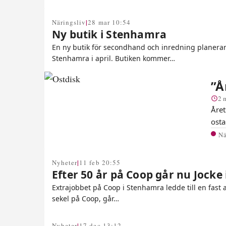
|
Näringsliv
28 mar 10:54
Ny butik i Stenhamra
En ny butik för secondhand och inredning planerar
Stenhamra i april. Butiken kommer…
”Å
2 
Året
osta
Nä
|
Nyheter
11 feb 20:55
Efter 50 år på Coop går nu Jocke 
Extrajobbet på Coop i Stenhamra ledde till en fast a
sekel på Coop, går…
|
Nyheter
17 dec 13:12