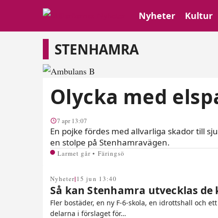
Nyheter
Kultur
Stenhamra
STENHAMRA
Olycka med elsp
7 apr 13:07
En pojke fördes med allvarliga skador till s
en stolpe på Stenhamravägen.
Larmet går • Färingsö
|
Nyheter
15 jun 13:40
Så kan Stenhamra utvecklas d
Fler bostäder, en ny F-6-skola, en idrottshall och e
delarna i förslaget för…