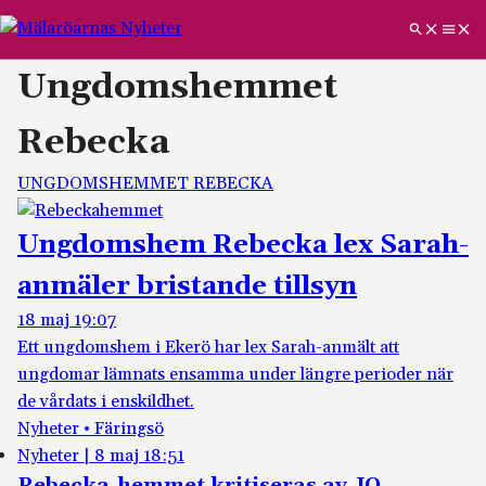
Ungdomshemmet
Rebecka
UNGDOMSHEMMET REBECKA
Ungdomshem Rebecka lex Sarah-
anmäler bristande tillsyn
18 maj 19:07
Ett ungdomshem i Ekerö har lex Sarah-anmält att
ungdomar lämnats ensamma under längre perioder när
de vårdats i enskildhet.
Nyheter • Färingsö
Nyheter
|
8 maj 18:51
Rebecka-hemmet kritiseras av JO