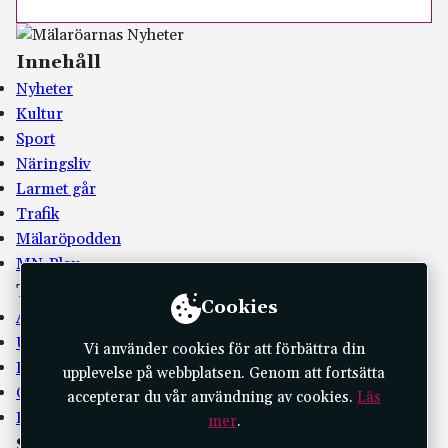
Innehåll
Nyheter
Kultur
Sport
Näringsliv
Larmet går
Trafik
Mälaröpodden
MN-Play
Tidningen
Cookies
Annonsera
Utgivningsplan
Vi använder cookies för att förbättra din
Kontakta oss
upplevelse på webbplatsen. Genom att fortsätta
Om oss
accepterar du vår användning av cookies.
Läs
E-tidningar
mer
.
Socialt