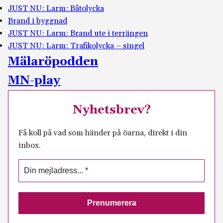
JUST NU: Larm: Båtolycka
Brand i byggnad
JUST NU: Larm: Brand ute i terrängen
JUST NU: Larm: Trafikolycka – singel
Mälaröpodden
MN-play
Nyhetsbrev?
Få koll på vad som händer på öarna, direkt i din
inbox.