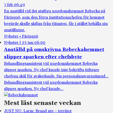
7 feb 06:49
En anställd vid det statliga ungdomshemmet Rebecka på
Färingsö, som den förra institutionschefen för hemmet
begärde skulle skiljas från tjänsten, får i stället behålla sin
anställning.
Nyheter • Färingsö
Nyheter
|
23 jan 06:00
Anställd på omskrivna Rebeckahemmet
slipper sparken efter chefsbyte
Behandlingsassistent vid ungdomshemmet Rebecka
slipper sparken. Ny chef kunde inte bekräfta tidigare
chefens skäl för avskedande. Sis personalansvarsnämnd…
Behandlingsassistent vid ungdomshemmet Rebecka
slipper sparken. Ny chef kunde…
Mest läst senaste veckan
JUST NU: Larm: Brand ute – terräng