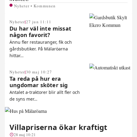
Nyheter • Kommunen
|
Nyheter
27 jun 11:11
Du har väl inte missat
någon favorit?
Ännu fler restauranger, fik och
gårdsbutiker. På Mälaröarna
hittar…
|
Nyheter
30 maj 10:27
Ta reda på hur era
ungdomar sköter sig
Antalet a-traktorer blir allt fler och
de syns mer…
Villapriserna ökar kraftigt
28 maj 10:21