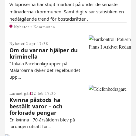
Villapriserna har stigit markant på under de senaste
månaderna i kommunen. Samtidigt visar statistiken en
nedåtgående trend för bostadsrätter .
Nyheter • Kommunen
|
Nyheter
2 apr 17:38
Om du varnar hjälper du
kriminella
I lokala Facebookgrupper på
Mälaröarna dyker det regelbundet
upp…
|
Larmet går
22 feb 17:35
Kvinna påstods ha
beställt varor – och
förlorade pengar
En kvinna i 70-årsåldern blev på
lördagen utsatt för…