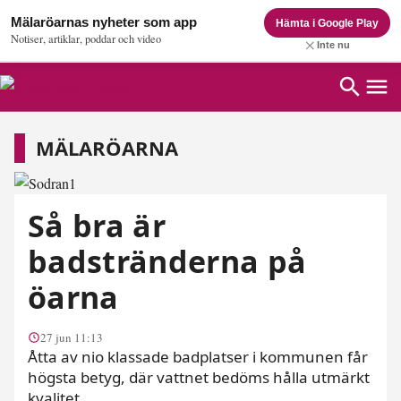
Mälaröarnas nyheter som app
Hämta i Google Play
Notiser, artiklar, poddar och video
Inte nu
Mälaröarna
MÄLARÖARNA
Så bra är
badstränderna på
öarna
27 jun 11:13
Åtta av nio klassade badplatser i kommunen får
högsta betyg, där vattnet bedöms hålla utmärkt
kvalitet.